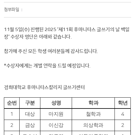
첨부파일
11월 5일(수) 진행된 2025 '제11회 후마니타스 글쓰기의 날 백일
장' 수상자 명단은 아래와 같습니다.
참가해 주신 모든 학생 여러분들께 감사드립니다.
*수상자에게는 개별 연락을 드릴 예정입니다.
경희대학교 후마니타스칼리지 글쓰기센터
순번
구분
성명
학과
학년
1
대상
마지원
철학과
4
2
금상
이신강
의상학과
2