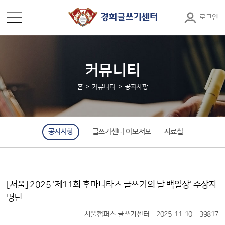
로그인
커뮤니티
홈
커뮤니티
공지사항
공지사항
글쓰기센터 이모저모
자료실
[서울] 2025 '제11회 후마니타스 글쓰기의 날 백일장' 수상자
명단
서울캠퍼스 글쓰기센터
2025-11-10
39817