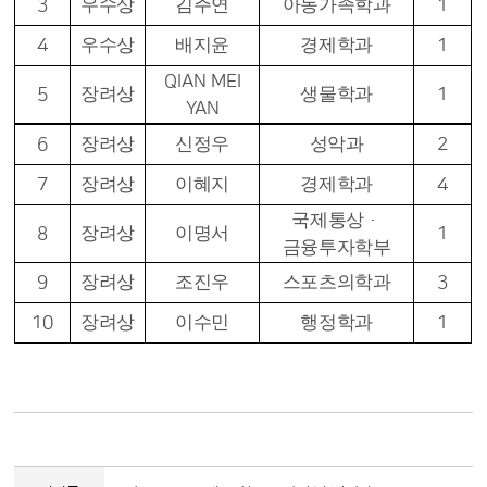
3
우수상
김주연
아동가족학과
1
4
우수상
배지윤
경제학과
1
QIAN MEI
5
장려상
생물학과
1
YAN
6
장려상
신정우
성악과
2
7
장려상
이혜지
경제학과
4
국제통상
·
8
장려상
이명서
1
금융투자학부
9
장려상
조진우
스포츠의학과
3
10
장려상
이수민
행정학과
1