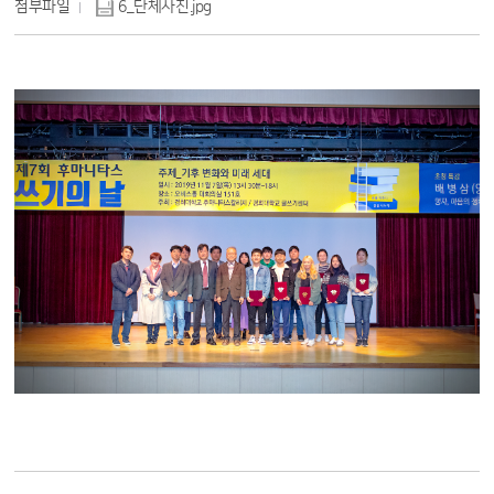
첨부파일
6_단체사진.jpg