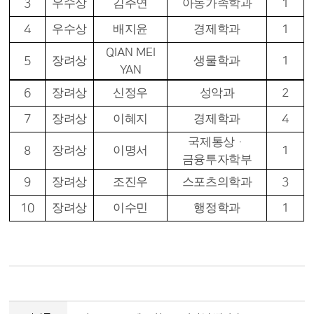
3
우수상
김주연
아동가족학과
1
4
우수상
배지윤
경제학과
1
QIAN MEI
5
장려상
생물학과
1
YAN
6
장려상
신정우
성악과
2
7
장려상
이혜지
경제학과
4
국제통상
·
8
장려상
이명서
1
금융투자학부
9
장려상
조진우
스포츠의학과
3
10
장려상
이수민
행정학과
1