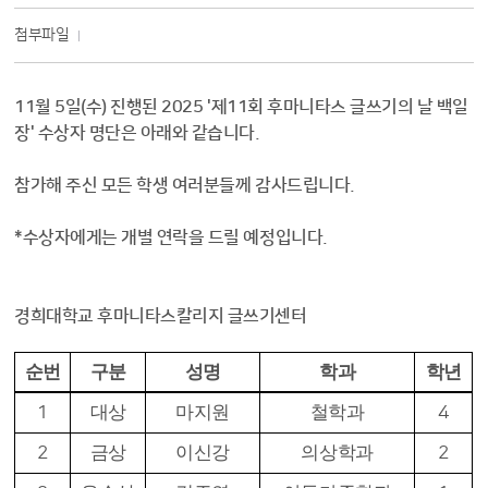
첨부파일
11월 5일(수) 진행된 2025 '제11회 후마니타스 글쓰기의 날 백일
장' 수상자 명단은 아래와 같습니다.
참가해 주신 모든 학생 여러분들께 감사드립니다.
*수상자에게는 개별 연락을 드릴 예정입니다.
경희대학교 후마니타스칼리지 글쓰기센터
순번
구분
성명
학과
학년
1
대상
마지원
철학과
4
2
금상
이신강
의상학과
2