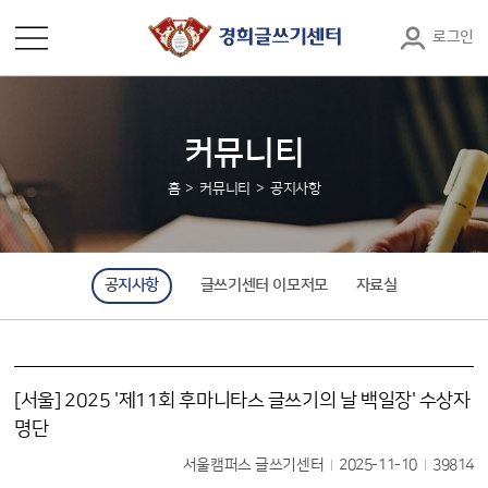
로그인
커뮤니티
홈
커뮤니티
공지사항
공지사항
글쓰기센터 이모저모
자료실
[서울] 2025 '제11회 후마니타스 글쓰기의 날 백일장' 수상자
명단
서울캠퍼스 글쓰기센터
2025-11-10
39814