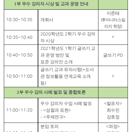
1
부 우수 강의자 시상 및 교과 운영 안내
이준태
10:30~10:35
개회사
(
후마니타스칼
리지 학장
)
학년도
학기 우수 강의
2020
2
〃
10:35~10:40
자 시상
학년도
학기 글쓰기 교
2021
1
10:40~10:50
과 운영 방안 및
글쓰기
PD
표준 강의안 소개
글쓰기 교과 유의사항
도서
(+
10:50~11:00
관 정보활용 연계교육 소개
〃
등
)
2
부 우수 강의 사례 발표 및 종합토론
우수 강의자 수업 사례 발표
발표자
<
>
11:00~11:20
성찰과 표현
최수진
- <
>
주제연구
강호정
- <
>
분임 토의
좌장
<
>