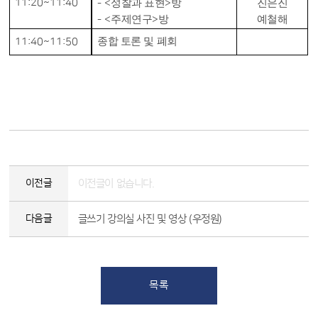
11:20~11:40
성찰과 표현
방
진은진
- <
>
주제연구
방
예철해
- <
>
종합 토론 및 폐회
11:40~11:50
이전글
이전글이 없습니다.
다음글
글쓰기 강의실 사진 및 영상 (우정원)
목록