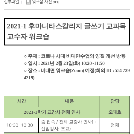
첨부파일
워크샵 사진.png
2021-1
후마니타스칼리지 글쓰기 교과목
교수자 워크숍
○
주제
:
코로나 시대 비대면수업의 양질 개선 방향
○
일시
: 2021
년
2
월
23
일
(
화
) 10:20~11:50
○
장소
:
비대면 워크숍
(Zoom)
예정
(
회의
ID : 554 729
4219)
시간
내용
담당
2021-1
학기 교강사 전체 인사
오태호
줌 접속
전체 교강사 인사
/
( +
전체
10:20~10:30
신임강사
조교
,
)