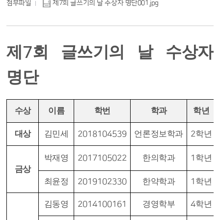
첨부파일
제7회 글쓰기의 날 수상자 명단001.jpg
제
회 글쓰기의 날 수상자
7
명단
수상
이름
학번
학과
학년
대상
김민세
2018104539
언론정보학과
2
학년
박재영
2017105022
한의학과
1
학년
금상
최윤정
2019102330
한약학과
1
학년
김동영
2014100161
경영학부
4
학년