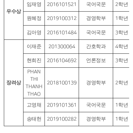
임재영
2016101521
국어국문
2
학년
우수상
원혜정
2019100312
경영학부
1
학년
김아영
2016101484
국어국문
3
학년
이재준
201300064
간호학과
4
학년
현희진
2016104692
언론정보
3
학년
PHAN
THI
장려상
2018100139
경영학부
2
학년
THANH
THAO
고영채
2019101361
국어국문
1
학년
송태헌
2019100282
경영학부
1
학년