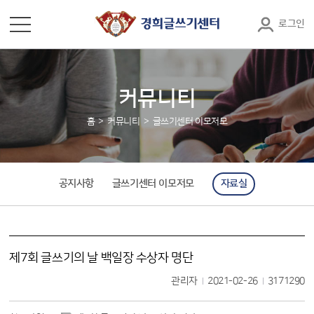
로그인
커뮤니티
홈
커뮤니티
글쓰기센터 이모저모
공지사항
글쓰기센터 이모저모
자료실
제7회 글쓰기의 날 백일장 수상자 명단
관리자
2021-02-26
3171290